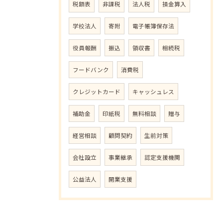
税額表
非課税
法人税
損金算入
学校法人
寄附
電子帳簿保存法
役員報酬
振込
領収書
相続税
フードバンク
消費税
クレジットカード
キャッシュレス
補助金
印紙税
無料相談
贈与
経営相談
顧問契約
生前対策
会社設立
事業継承
認定支援機関
公益法人
開業支援