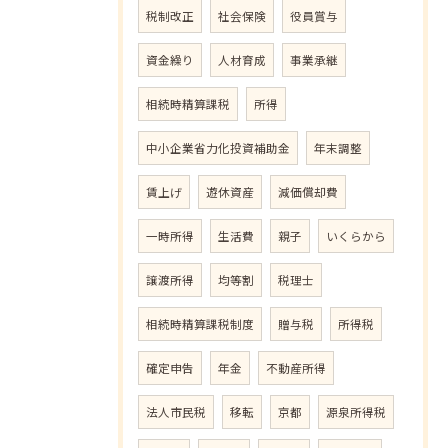
税制改正
社会保険
役員賞与
資金繰り
人材育成
事業承継
相続時精算課税
所得
中小企業省力化投資補助金
年末調整
賃上げ
遊休資産
減価償却費
一時所得
生活費
親子
いくらから
譲渡所得
均等割
税理士
相続時精算課税制度
贈与税
所得税
確定申告
年金
不動産所得
法人市民税
移転
京都
源泉所得税