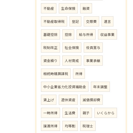
不動産
生命保険
融資
不動産取得税
登記
交際費
遺言
基礎控除
控除
給与所得
収益事業
税制改正
社会保険
役員賞与
資金繰り
人材育成
事業承継
相続時精算課税
所得
中小企業省力化投資補助金
年末調整
賃上げ
遊休資産
減価償却費
一時所得
生活費
親子
いくらから
譲渡所得
均等割
税理士