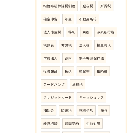
相続時精算課税制度
贈与税
所得税
確定申告
年金
不動産所得
法人市民税
移転
京都
源泉所得税
税額表
非課税
法人税
損金算入
学校法人
寄附
電子帳簿保存法
役員報酬
振込
領収書
相続税
フードバンク
消費税
クレジットカード
キャッシュレス
補助金
印紙税
無料相談
贈与
経営相談
顧問契約
生前対策