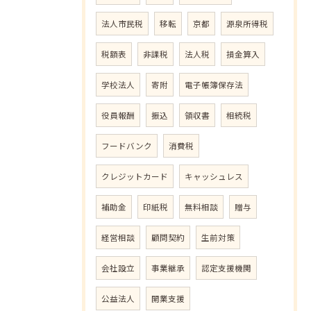
法人市民税
移転
京都
源泉所得税
税額表
非課税
法人税
損金算入
学校法人
寄附
電子帳簿保存法
役員報酬
振込
領収書
相続税
フードバンク
消費税
クレジットカード
キャッシュレス
補助金
印紙税
無料相談
贈与
経営相談
顧問契約
生前対策
会社設立
事業継承
認定支援機関
公益法人
開業支援