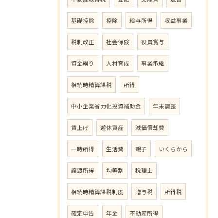
基礎控除
控除
給与所得
収益事業
税制改正
社会保険
役員賞与
資金繰り
人材育成
事業承継
相続時精算課税
所得
中小企業省力化投資補助金
年末調整
賃上げ
遊休資産
減価償却費
一時所得
生活費
親子
いくらから
譲渡所得
均等割
税理士
相続時精算課税制度
贈与税
所得税
確定申告
年金
不動産所得