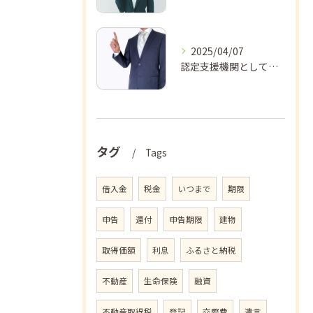
2025/04/07
認定支援機関として認定されるための条件とは？
タグ
Tags
借入金
税金
いつまで
期限
申告
還付
申告期限
建物
取得価額
利息
ふるさと納税
不動産
生命保険
融資
不動産取得税
登記
交際費
遺言